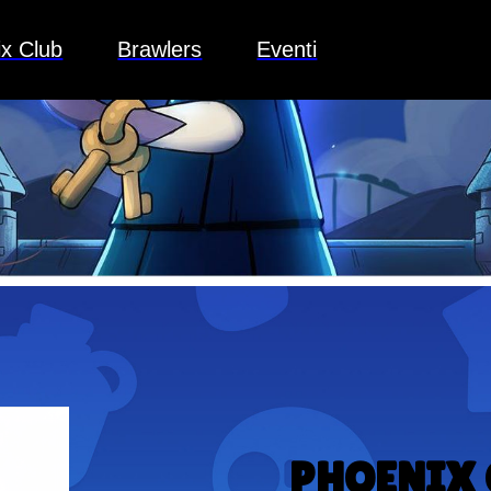
x Club
Brawlers
Eventi
PHOENIX 