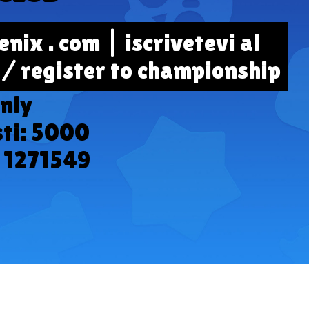
nix . com | iscrivetevi al
/ register to championship
Only
sti: 5000
: 1271549