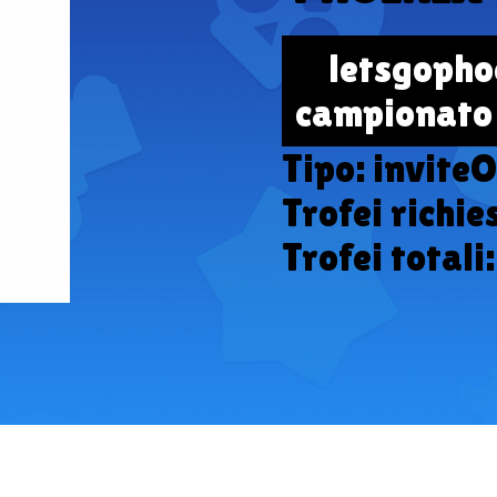
letsgophoe
campionato 
Tipo: invite
Trofei richie
Trofei totali