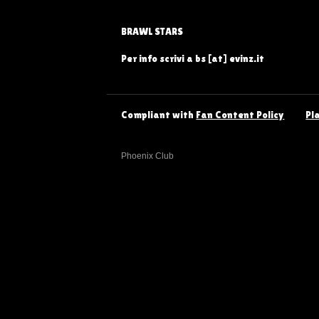
BRAWL STARS
Per info scrivi a bs [at] evinz.it
Compliant with
Fan Content Policy
Pl
Phoenix Club